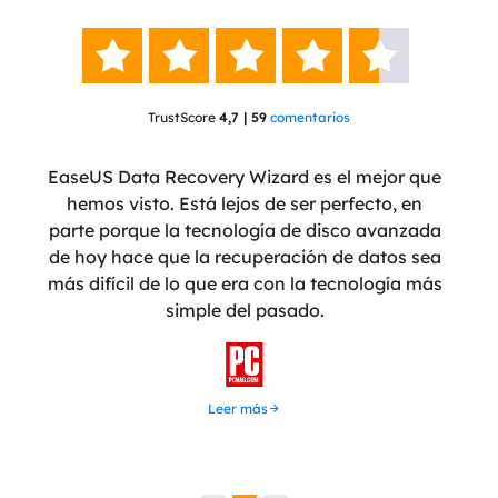





TrustScore
4,7 | 59
comentarios
ente
EaseUS Data Recovery Wizard es el mejor que
Eas
eñado
hemos visto. Está lejos de ser perfecto, en
 ha
parte porque la tecnología de disco avanzada
pro
nte
de hoy hace que la recuperación de datos sea
tera
más difícil de lo que era con la tecnología más
simple del pasado.
recu
u

Leer más