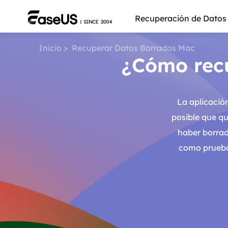
Recuperación de Datos
Inicio
>
Recuperar Datos Borrados Mac
¿Cómo recu
La aplicació
posible que qu
haber borrad
como prueba
Más pro