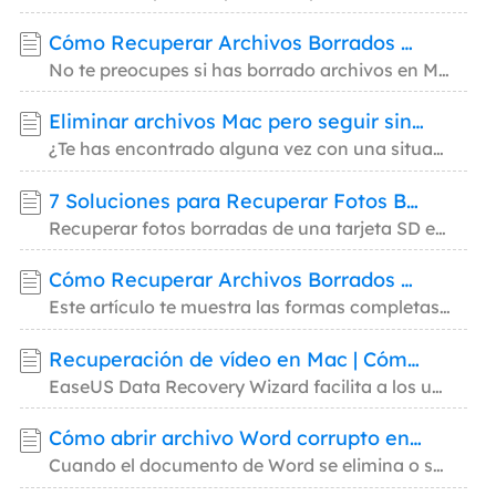
Cómo Recuperar Archivos Borrados por Terminal Mac
No te preocupes si has borrado archivos en Mac. Aquí, te mostraremos cómo recuperar archiv
Eliminar archivos Mac pero seguir sin espacio: 4 soluciones
¿Te has encontrado alguna vez con una situación en la que el espacio de tu Mac sigue estan
7 Soluciones para Recuperar Fotos Borradas de Tarjeta SD en Mac
Recuperar fotos borradas de una tarjeta SD en Mac con EaseUS Data Recovery Wizard for Mac
Cómo Recuperar Archivos Borrados Mac permanentemente (2026)
Este artículo te muestra las formas completas de recuperar archivos eliminados permanentem
Recuperación de vídeo en Mac | Cómo recuperar vídeos borrados en Mac
EaseUS Data Recovery Wizard facilita a los usuarios la recuperación de vídeo perdido o eli
Cómo abrir archivo Word corrupto en Mac y recuperar el Word eliminado
Cuando el documento de Word se elimina o se corrompe en tu Mac, es posible que veas la ind