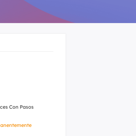
Video Editor
Editor de videos intuitivo.
 Manager
ue inteligente de Windows.
Video Downloader
Descargador de vídeo/audio online.
Video Converter
Convertidor de video y audio.
Herramientas de Audio
EaseUS VoiceWave
Modulador de voz en tiempo real.
Vocal Remover (Online)
Eliminador de voces online gratis.
aces Con Pasos
Ringtone Editor
rmanentemente
Creador de tonos de llamada.