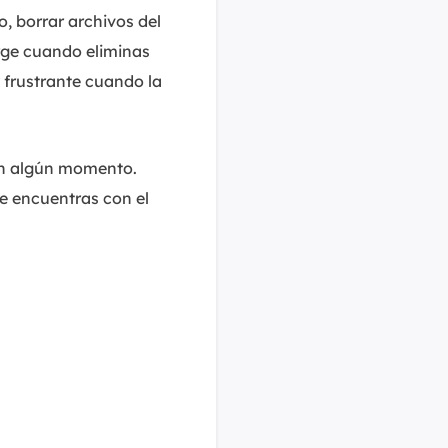
MakeMyAudio
, borrar archivos del
Grabador y convertidor de audio.
rge cuando eliminas
y frustrante cuando la
en algún momento.
e encuentras con el