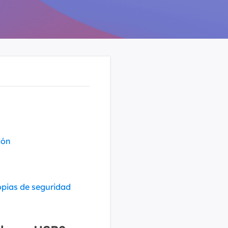
Video Editor
Editor de videos intuitivo.
 Manager
ue inteligente de Windows.
Video Downloader
Descargador de vídeo/audio online.
Video Converter
Convertidor de video y audio.
Herramientas de Audio
EaseUS VoiceWave
ión
Modulador de voz en tiempo real.
Vocal Remover (Online)
Eliminador de voces online gratis.
opias de seguridad
Ringtone Editor
Creador de tonos de llamada.