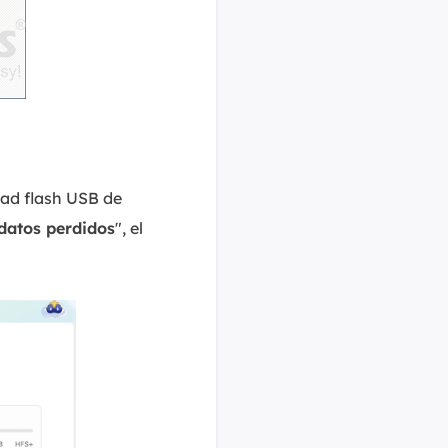
dad flash USB de
datos perdidos
", el