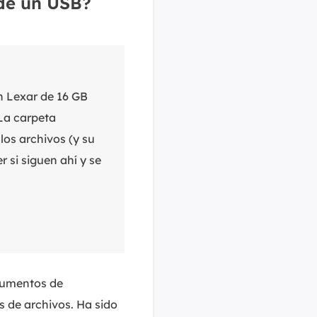
de un USB?
MakeMyAudio
Grabador y convertidor de audio.
h Lexar de 16 GB
 La carpeta
los archivos (y su
 si siguen ahí y se
cumentos de
s de archivos. Ha sido