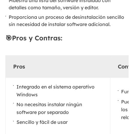
Muestra una lista del software instalado con
detalles como tamaño, versión y editor.
Proporciona un proceso de desinstalación sencillo
sin necesidad de instalar software adicional.
🎯Pros y Contras:
Pros
Contr
Integrado en el sistema operativo
Funci
Windows
Puede
No necesitas instalar ningún
los a
software por separado
relac
Sencillo y fácil de usar