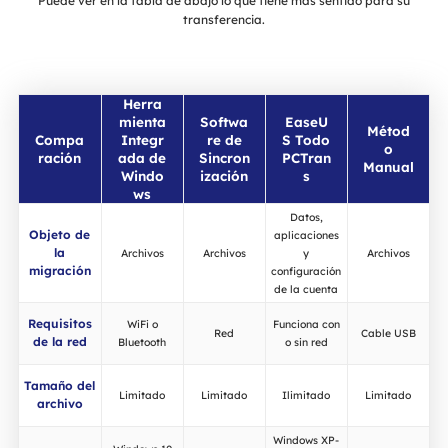
Puede ver en la tabla de abajo lo que tiene más sentido para su
transferencia.
Herra
mienta
Softwa
EaseU
Métod
Compa
Integr
re de
S Todo
o
ración
ada de
Sincron
PCTran
Manual
Windo
ización
s
ws
Datos,
Objeto de
aplicaciones
la
Archivos
Archivos
y
Archivos
migración
configuración
de la cuenta
Requisitos
WiFi o
Funciona con
Red
Cable USB
de la red
Bluetooth
o sin red
Tamaño del
Limitado
Limitado
Ilimitado
Limitado
archivo
Windows XP-