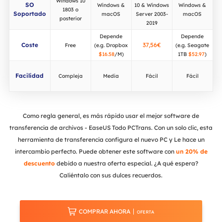
Windows 10
SO
Windows &
10 & Windows
Windows &
1803 o
Soportado
macOS
Server 2003-
macOS
posterior
2019
Depende
Depende
Coste
37,56€
Free
(e.g. Dropbox
(e.g. Seagate
$16.58
/M)
1TB
$52.97
)
Facilidad
Compleja
Media
Fácil
Fácil
Como regla general, es más rápido usar el mejor software de
transferencia de archivos - EaseUS Todo PCTrans. Con un solo clic, esta
herramienta de transferencia configura el nuevo PC y Le hace un
intercambio perfecto. Puede obtener este software con
un 20% de
descuento
debido a nuestra oferta especial. ¿A qué espera?
Caliéntalo con sus dulces recuerdos.

COMPRAR AHORA
OFERTA