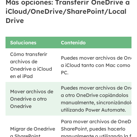
Más opciones: Transferir OneDrive a
iCloud/OneDrive/SharePoint/Local
Drive
Soluciones
Contenido
Cómo transferir
Puedes mover archivos de OneD
archivos de
a iCloud tanto con Mac como c
Onedrive a iCloud
PC.
en el iPad
Puedes mover archivos de OneD
Mover archivos de
a otro OneDrive copiándolos
Onedrive a otro
manualmente, sincronizándolos
Onedrive
utilizando Power Automate.
Para mover archivos de OneDriv
Migrar de Onedrive
SharePoint, puedes hacerlo
a SharePoint
manualmente o utilizando la fu