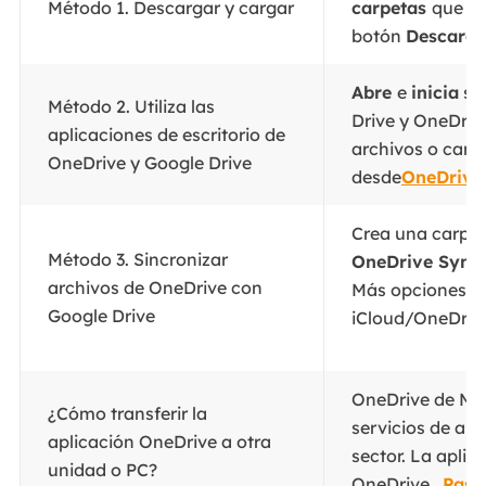
Método 1. Descargar y cargar
carpetas
que qu
botón
Descarg
Abre
e
inicia
ses
Método 2. Utiliza las
Drive y OneDriv
aplicaciones de escritorio de
archivos o carp
OneDrive y Google Drive
desde
OneDrive.
Crea una carpet
Método 3. Sincronizar
OneDrive Sync
.
archivos de OneDrive con
Más opciones: T
Google Drive
iCloud/OneDrive
OneDrive de Micr
¿Cómo transferir la
servicios de al
aplicación OneDrive a otra
sector. La aplic
unidad o PC?
OneDrive..
.Paso