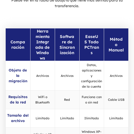
Puede ver en la tabla de abajo lo que tiene más sentido para su
transferencia.
Herra
mienta
Softwa
EaseU
Métod
Compa
Integr
re de
S Todo
o
ración
ada de
Sincron
PCTran
Manual
Windo
ización
s
ws
Datos,
Objeto de
aplicaciones
la
Archivos
Archivos
y
Archivos
migración
configuración
de la cuenta
Requisitos
WiFi o
Funciona con
Red
Cable USB
de la red
Bluetooth
o sin red
Tamaño del
Limitado
Limitado
Ilimitado
Limitado
archivo
Windows XP-