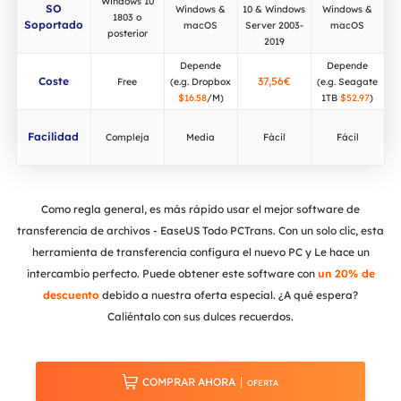
Windows 10
SO
Windows &
10 & Windows
Windows &
1803 o
Soportado
macOS
Server 2003-
macOS
posterior
2019
Depende
Depende
Coste
37,56€
Free
(e.g. Dropbox
(e.g. Seagate
$16.58
/M)
1TB
$52.97
)
Facilidad
Compleja
Media
Fácil
Fácil
Como regla general, es más rápido usar el mejor software de
transferencia de archivos - EaseUS Todo PCTrans. Con un solo clic, esta
herramienta de transferencia configura el nuevo PC y Le hace un
intercambio perfecto. Puede obtener este software con
un 20% de
descuento
debido a nuestra oferta especial. ¿A qué espera?
Caliéntalo con sus dulces recuerdos.

COMPRAR AHORA
OFERTA