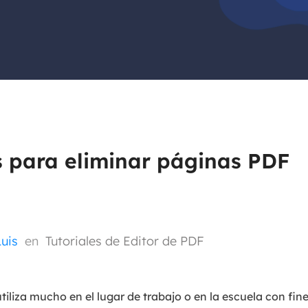
Exchange Recovery
Deploy
Restaurar & Reparar archivos EDB.
Desplieg
Partition Recovery
Recuperar particiones eliminadas o perdidas.
Email Recovery
Recuperar correo electrónico de Outlook.
 para eliminar páginas PDF
MS SQL Recovery
Recuperar bases de datos MS SQL.
Luis
en
Tutoriales de Editor de PDF
liza mucho en el lugar de trabajo o en la escuela con fin