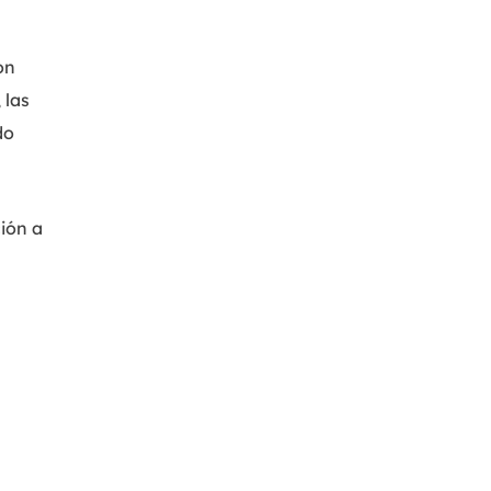
on
 las
do
ión a