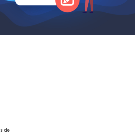
Video Editor
Editor de videos intuitivo.
 Manager
ue inteligente de Windows.
Video Downloader
Descargador de vídeo/audio online.
Video Converter
Convertidor de video y audio.
Herramientas de Audio
EaseUS VoiceWave
Modulador de voz en tiempo real.
Vocal Remover (Online)
Eliminador de voces online gratis.
Ringtone Editor
Creador de tonos de llamada.
es de