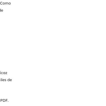
. Como
MakeMyAudio
Grabador y convertidor de audio.
de
icaz
iles de
 PDF.