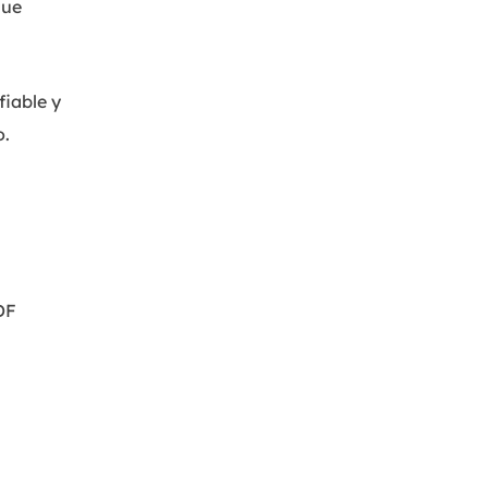
que
fiable y
o.
DF