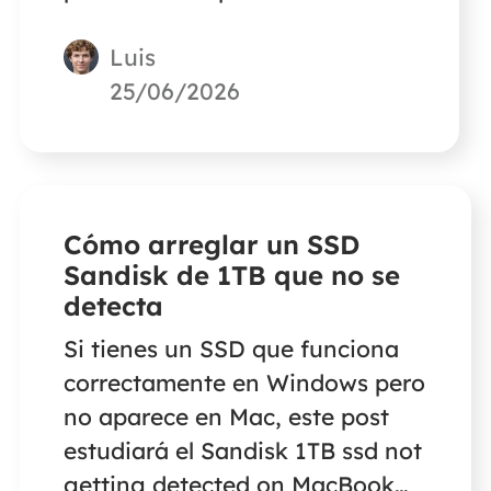
el SSD en un MacBook? A
Luis
continuación encontrarás la
solución. Utiliza el software de
25/06/2026
recuperación de datos para
Mac de EaseUS para restaurar
los datos del SSD.
Cómo arreglar un SSD
Sandisk de 1TB que no se
detecta
Si tienes un SSD que funciona
correctamente en Windows pero
no aparece en Mac, este post
estudiará el Sandisk 1TB ssd not
getting detected on MacBook