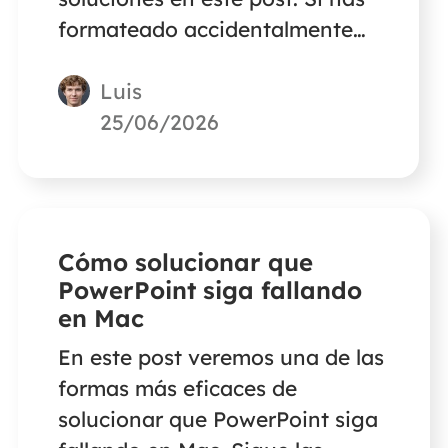
formateado accidentalmente
tu disco duro externo sin copia
Luis
de seguridad, utiliza EaseUS
Data Recovery Wizard for Mac
25/06/2026
como ayuda.
Cómo solucionar que
PowerPoint siga fallando
en Mac
En este post veremos una de las
formas más eficaces de
solucionar que PowerPoint siga