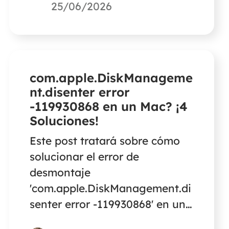
te des cuenta de que no
25/06/2026
puedes encontrar tus capturas
de pantalla en ninguna parte.
com.apple.DiskManageme
nt.disenter error
-119930868 en un Mac? ¡4
Soluciones!
Este post tratará sobre cómo
solucionar el error de
desmontaje
'com.apple.DiskManagement.di
senter error -119930868' en un
Mac.