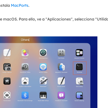
instala
MacPorts
.
de macOS. Para ello, ve a "Aplicaciones", selecciona "Utilid