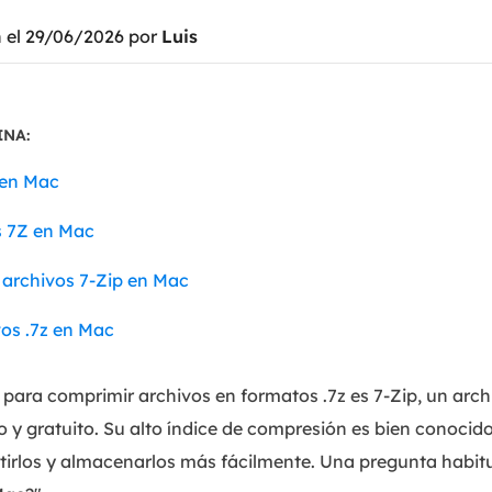
n el 29/06/2026 por
Luis
Exchange Recovery
Deploy
Restaurar & Reparar archivos EDB.
Desplieg
Partition Recovery
INA:
Recuperar particiones eliminadas o perdidas.
 en Mac
Email Recovery
Recuperar correo electrónico de Outlook.
s 7Z en Mac
MS SQL Recovery
archivos 7-Zip en Mac
Recuperar bases de datos MS SQL.
os .7z en Mac
para comprimir archivos en formatos .7z es 7-Zip, un arch
o y gratuito. Su alto índice de compresión es bien conocid
irlos y almacenarlos más fácilmente. Una pregunta habitua