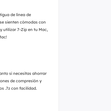
MakeMyAudio
Grabador y convertidor de audio.
tigua de línea de
 se sienten cómodas con
 utilizar 7-Zip en tu Mac,
Mac!
anto si necesitas ahorrar
iones de compresión y
s .7z con facilidad.