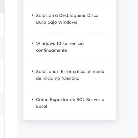
Video Editor
Editor de videos intuitivo.
 Manager
Solución a Desbloquear Disco
ue inteligente de Windows.
Duro bajo Windows
Video Downloader
Descargador de vídeo/audio online.
Windows 10 se reinicia
Video Converter
continuamente
Convertidor de video y audio.
Herramientas de Audio
Solucionar: Error crítico: el menú
de inicio no funciona
EaseUS VoiceWave
Modulador de voz en tiempo real.
Cómo Exportar de SQL Server a
Vocal Remover (Online)
Eliminador de voces online gratis.
Excel
Ringtone Editor
Creador de tonos de llamada.