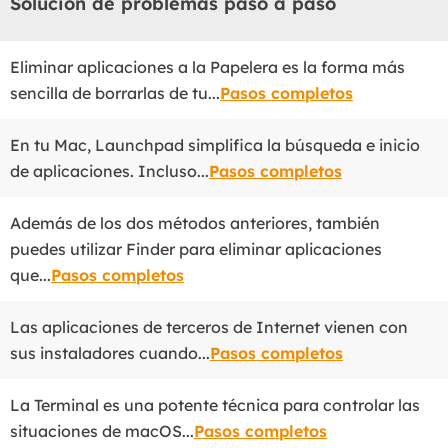
Solución de problemas paso a paso
Exchange Recovery
Deploy
Restaurar & Reparar archivos EDB.
Desplieg
Eliminar aplicaciones a la Papelera es la forma más
sencilla de borrarlas de tu...
Pasos completos
Partition Recovery
Recuperar particiones eliminadas o perdidas.
En tu Mac, Launchpad simplifica la búsqueda e inicio
de aplicaciones. Incluso...
Pasos completos
Email Recovery
Recuperar correo electrónico de Outlook.
Además de los dos métodos anteriores, también
puedes utilizar Finder para eliminar aplicaciones
MS SQL Recovery
Recuperar bases de datos MS SQL.
que...
Pasos completos
Las aplicaciones de terceros de Internet vienen con
sus instaladores cuando...
Pasos completos
La Terminal es una potente técnica para controlar las
situaciones de macOS...
Pasos completos