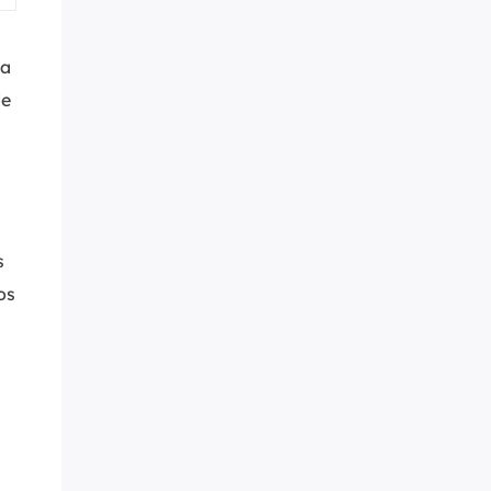
MakeMyAudio
Grabador y convertidor de audio.
 a
de
s
os