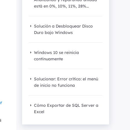
Video Editor
está en 0%, 10%, 11%, 28%...
Editor de videos intuitivo.
 Manager
ue inteligente de Windows.
Video Downloader
Solución a Desbloquear Disco
Descargador de vídeo/audio online.
Duro bajo Windows
Video Converter
Convertidor de video y audio.
Windows 10 se reinicia
continuamente
Herramientas de Audio
EaseUS VoiceWave
Solucionar: Error crítico: el menú
Modulador de voz en tiempo real.
de inicio no funciona
Vocal Remover (Online)
Eliminador de voces online gratis.
r
Cómo Exportar de SQL Server a
Excel
Ringtone Editor
s
Creador de tonos de llamada.