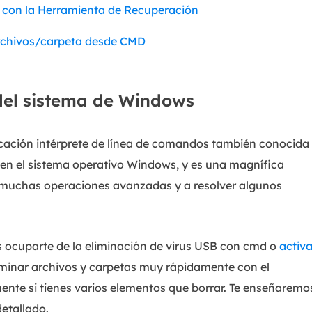
 con la Herramienta de Recuperación
Exchange Recovery
Deploy
archivos/carpeta desde CMD
Restaurar & Reparar archivos EDB.
Desplieg
Partition Recovery
Recuperar particiones eliminadas o perdidas.
 del sistema de Windows
Email Recovery
Recuperar correo electrónico de Outlook.
icación intérprete de línea de comandos también conocida
e en el sistema operativo Windows, y es una magnífica
MS SQL Recovery
 muchas operaciones avanzadas y a resolver algunos
Recuperar bases de datos MS SQL.
s ocuparte de la eliminación de virus USB con cmd o
activa
liminar archivos y carpetas muy rápidamente con el
nte si tienes varios elementos que borrar. Te enseñaremo
detallado.