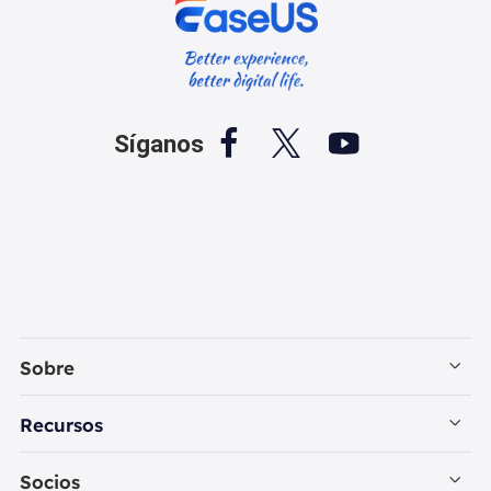



Síganos
Sobre
Empresa
Recursos
Contactar con EaseUS
Recuperación de Datos PC
Socios