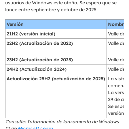
usuarios de Windows este otoño. Se espera que se
lance entre septiembre y octubre de 2025.
Versión
Nombre e
21H2 (versión inicial)
Valle del 
22H2 (Actualización de 2022)
Valle del 
23H2 (Actualización de 2023)
Valle del 
24H2 (Actualización 2024)
Valle del
Actualización 25H2 (actualización de 2025)
La vista 
comenzó e
La versió
29 de ag
Se espera
versión 
Consulte: Información de lanzamiento de Windows
11 de
Microsoft Learn
.