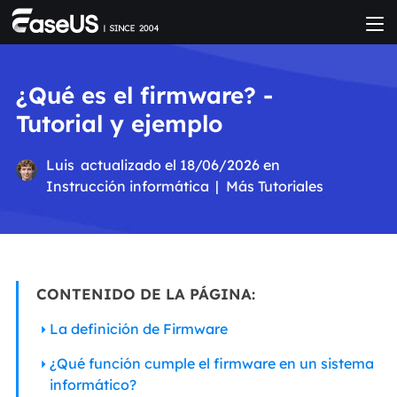
¿Qué es el firmware? -
Tutorial y ejemplo
Luis
actualizado el 18/06/2026 en
Instrucción informática
|
Más Tutoriales
CONTENIDO DE LA PÁGINA:
La definición de Firmware
¿Qué función cumple el firmware en un sistema
informático?