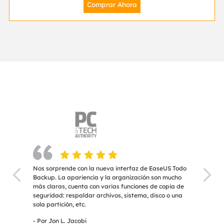
Comprar Ahora

    
ción
Nos sorprende con la nueva interfaz de EaseUS Todo
Es mu


Backup. La apariencia y la organización son mucho
selec
,
más claras, cuenta con varias funciones de copia de
con pa
bución
seguridad: respaldar archivos, sistema, disco o una
por lo
to y
sola partición, etc.
Recov
recupe
- Por Jon L. Jacobi