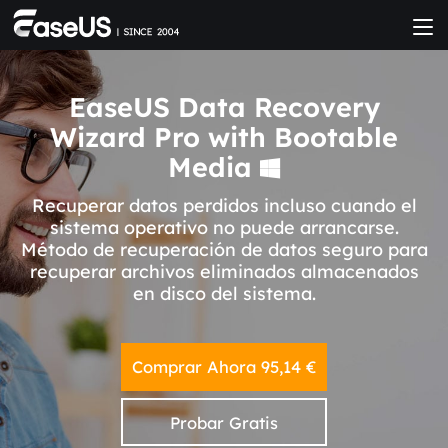
EaseUS Data Recovery
Wizard Pro with Bootable
Media

Recuperar datos perdidos incluso cuando el
sistema operativo no puede arrancarse.
Método de recuperación de datos seguro para
recuperar archivos eliminados almacenados
en disco del sistema.
Comprar Ahora
95,14 €
Probar Gratis