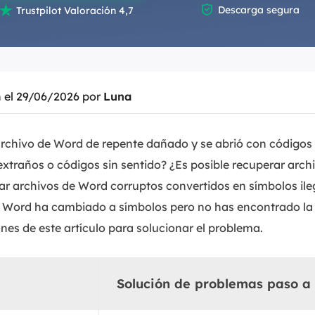


Descarga segura
Trustpilot Valoración 4,7
Exchange Recovery
Deploy
Restaurar & Reparar archivos EDB.
Desplieg
Partition Recovery
Recuperar particiones eliminadas o perdidas.
n el 29/06/2026 por
Luna
Email Recovery
Recuperar correo electrónico de Outlook.
rchivo de Word de repente dañado y se abrió con códigos 
extraños o códigos sin sentido? ¿Es posible recuperar arc
MS SQL Recovery
r archivos de Word corruptos convertidos en símbolos ileg
Recuperar bases de datos MS SQL.
 Word ha cambiado a símbolos pero no has encontrado la 
nes de este artículo para solucionar el problema.
Solución de problemas paso a