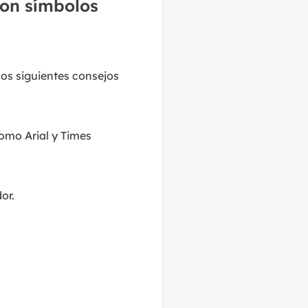
con símbolos
los siguientes consejos
como Arial y Times
or.