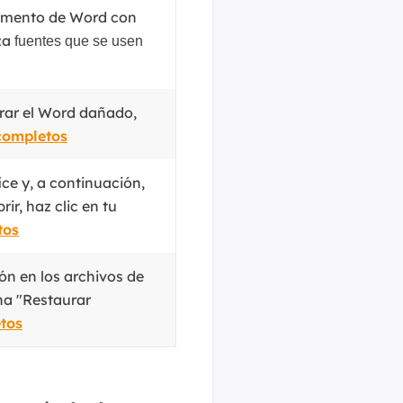
MakeMyAudio
cumento de Word con
Grabador y convertidor de audio.
iza
fuentes que se usen
rar el Word dañado,
completos
ice y, a continuación,
ir, haz clic en tu
tos
ón en los archivos de
na "Restaurar
tos