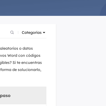
Video Editor
Editor de videos intuitivo.
 Manager
ue inteligente de Windows.
Video Downloader
Descargador de vídeo/audio online.
Categorías
Video Converter
Convertidor de video y audio.
aleatorios o datos
Herramientas de Audio
hivos Word con códigos
EaseUS VoiceWave
ibles? Si te encuentras
Modulador de voz en tiempo real.
forma de solucionarlo,
Vocal Remover (Online)
Eliminador de voces online gratis.
Ringtone Editor
 paso
Creador de tonos de llamada.