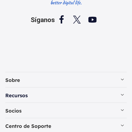



Síganos
Sobre
Empresa
Recursos
Contactar con EaseUS
Recuperación de Datos PC
Socios
Política de Privacidad
Recuperación de Datos Mac
Revendedores
Centro de Soporte
Política de Reembolso