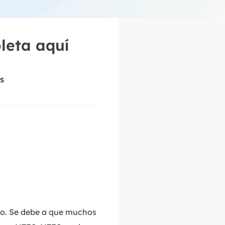
Video Editor
Editor de videos intuitivo.
 Manager
ue inteligente de Windows.
leta aquí
Video Downloader
Descargador de vídeo/audio online.
Video Converter
s
Convertidor de video y audio.
Herramientas de Audio
EaseUS VoiceWave
Modulador de voz en tiempo real.
Vocal Remover (Online)
Eliminador de voces online gratis.
Ringtone Editor
Creador de tonos de llamada.
no. Se debe a que muchos