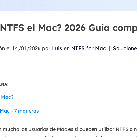
Exchange Recovery
Deploy
Restaurar & Reparar archivos EDB.
Desplieg
NTFS el Mac? 2026 Guía comp
Partition Recovery
Recuperar particiones eliminadas o perdidas.
ón el 14/01/2026 por
Luis
en
NTFS for Mac
|
Solucione
Email Recovery
Recuperar correo electrónico de Outlook.
MS SQL Recovery
Recuperar bases de datos MS SQL.
INA:
l Mac?
Mac - 7 maneras
 mucho los usuarios de Mac es si pueden utilizar NTFS o 