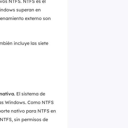
vos NTFS. NTFS es el
MakeMyAudio
Windows superan en
Grabador y convertidor de audio.
acenamiento externo son
mbién incluye las siete
nativa
. El sistema de
temas Windows. Como NTFS
oporte nativo para NTFS en
s NTFS, sin permisos de