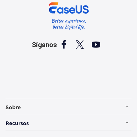



Síganos
Sobre
Empresa
Recursos
Contactar con EaseUS