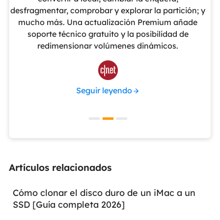
cho
desfragmentar, comprobar y explorar la partición; y
v
o
mucho más. Una actualización Premium añade
ue
soporte técnico gratuito y la posibilidad de
de
redimensionar volúmenes dinámicos.
de 

Seguir leyendo
Artículos relacionados
Cómo clonar el disco duro de un iMac a un
SSD [Guía completa 2026]