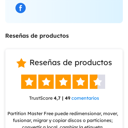
Reseñas de productos
Reseñas de productos






TrustScore
4,7 | 49
comentarios
eUS
Partition Master Free puede redimensionar, mover,
No
nte
fusionar, migrar y copiar discos o particiones;
al
convertir a local, cambiar la etiqueta,
pa