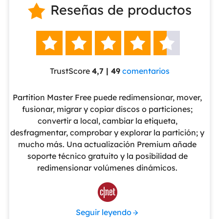
Reseñas de productos






TrustScore
4,7 | 49
comentarios
eUS
Partition Master Free puede redimensionar, mover,
No
nte
fusionar, migrar y copiar discos o particiones;
al
convertir a local, cambiar la etiqueta,
pa
cho
desfragmentar, comprobar y explorar la partición; y
v
o
mucho más. Una actualización Premium añade
ue
soporte técnico gratuito y la posibilidad de
de
redimensionar volúmenes dinámicos.
de 

Seguir leyendo