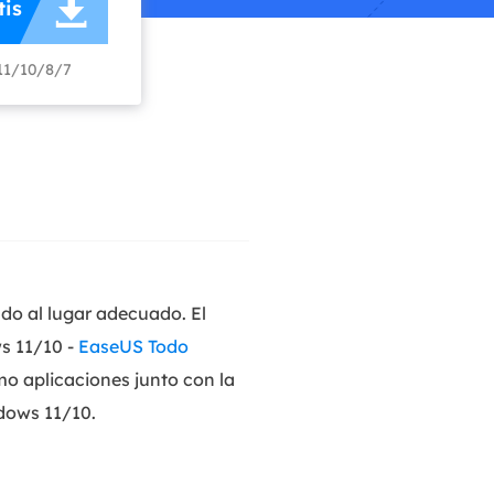

is
Video Editor
Editor de videos intuitivo.
 Manager
11/10/8/7
ue inteligente de Windows.
Video Downloader
Descargador de vídeo/audio online.
Video Converter
Convertidor de video y audio.
Herramientas de Audio
EaseUS VoiceWave
Modulador de voz en tiempo real.
do al lugar adecuado. El
s 11/10 -
EaseUS Todo
Vocal Remover (Online)
omo aplicaciones junto con la
Eliminador de voces online gratis.
dows 11/10.
Ringtone Editor
Creador de tonos de llamada.