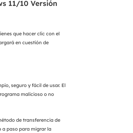
s 11/10 Versión
MakeMyAudio
Grabador y convertidor de audio.
ienes que hacer clic con el
cargará en cuestión de
o, seguro y fácil de usar. El
programa malicioso o no
método de transferencia de
 a paso para migrar la