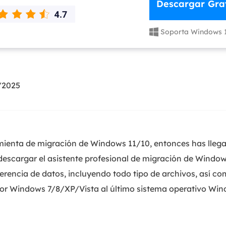
Descargar Grat
Exchange Recovery
Deploy
Soporta Windows 

Restaurar & Reparar archivos EDB.
Desplieg
Partition Recovery
Recuperar particiones eliminadas o perdidas.
/2025
Email Recovery
Recuperar correo electrónico de Outlook.
MS SQL Recovery
Recuperar bases de datos MS SQL.
ienta de migración de Windows 11/10, entonces has llega
escargar el asistente profesional de migración de Window
nsferencia de datos, incluyendo todo tipo de archivos, así c
ior Windows 7/8/XP/Vista al último sistema operativo Win