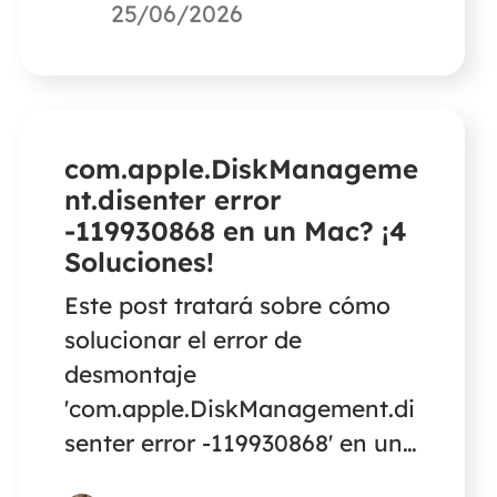
te des cuenta de que no
25/06/2026
puedes encontrar tus capturas
de pantalla en ninguna parte.
com.apple.DiskManageme
nt.disenter error
-119930868 en un Mac? ¡4
Soluciones!
Este post tratará sobre cómo
solucionar el error de
desmontaje
'com.apple.DiskManagement.di
senter error -119930868' en un
Mac.