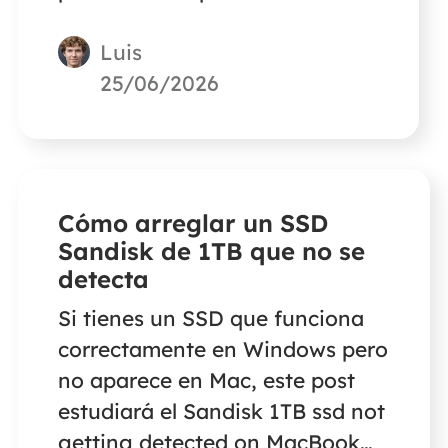
el SSD en un MacBook? A
Luis
continuación encontrarás la
solución. Utiliza el software de
25/06/2026
recuperación de datos para
Mac de EaseUS para restaurar
los datos del SSD.
Cómo arreglar un SSD
Sandisk de 1TB que no se
detecta
Si tienes un SSD que funciona
correctamente en Windows pero
no aparece en Mac, este post
estudiará el Sandisk 1TB ssd not
getting detected on MacBook