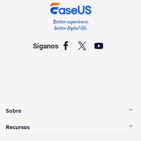



Síganos
Sobre
Empresa
Recursos
Contactar con EaseUS