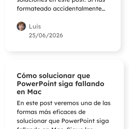
formateado accidentalmente
tu disco duro externo sin copia
Luis
de seguridad, utiliza EaseUS
Data Recovery Wizard for Mac
25/06/2026
como ayuda.
Cómo solucionar que
PowerPoint siga fallando
en Mac
En este post veremos una de las
formas más eficaces de
solucionar que PowerPoint siga