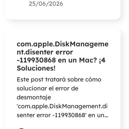
te des cuenta de que no
25/06/2026
puedes encontrar tus capturas
de pantalla en ninguna parte.
com.apple.DiskManageme
nt.disenter error
-119930868 en un Mac? ¡4
Soluciones!
Este post tratará sobre cómo
solucionar el error de
desmontaje
'com.apple.DiskManagement.di
senter error -119930868' en un
Mac.