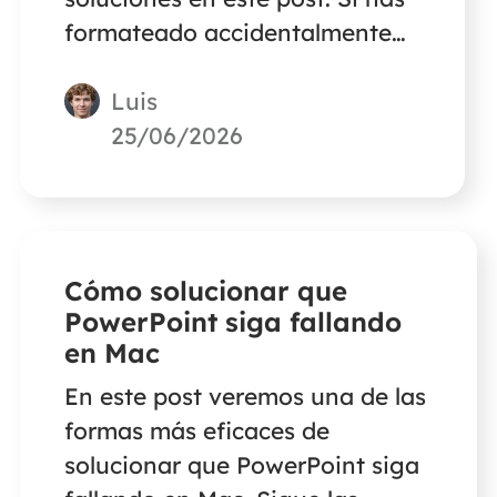
formateado accidentalmente
tu disco duro externo sin copia
Luis
de seguridad, utiliza EaseUS
Data Recovery Wizard for Mac
25/06/2026
como ayuda.
Cómo solucionar que
PowerPoint siga fallando
en Mac
En este post veremos una de las
formas más eficaces de
solucionar que PowerPoint siga