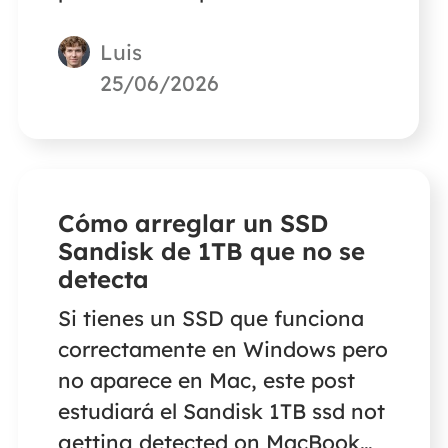
el SSD en un MacBook? A
Luis
continuación encontrarás la
solución. Utiliza el software de
25/06/2026
recuperación de datos para
Mac de EaseUS para restaurar
los datos del SSD.
Cómo arreglar un SSD
Sandisk de 1TB que no se
detecta
Si tienes un SSD que funciona
correctamente en Windows pero
no aparece en Mac, este post
estudiará el Sandisk 1TB ssd not
getting detected on MacBook