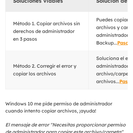
Soluciones viables
Solución de 
Puedes copiar o
Método 1. Copiar archivos sin
archivos y carp
derechos de administrador
administrador u
en 3 pasos
Backup...
Pasos
Soluciona el er
Método 2. Corregir el error y
administrador p
copiar los archivos
archivo/carpeta"
archivos...
Pasos
Windows 10 me pide permiso de administrador
cuando intento copiar archivos, ¡ayuda!
El mensaje de error "Necesitas proporcionar permiso
de administrador para copiar este archivo/carpeta"