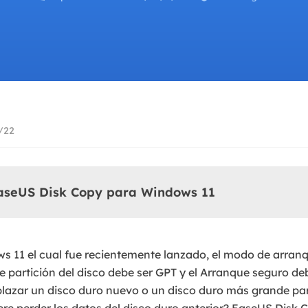
Exchange Recovery
Deploy
Restaurar & Reparar archivos EDB.
Desplieg
Partition Recovery
Recuperar particiones eliminadas o perdidas.
Email Recovery
/22
Recuperar correo electrónico de Outlook.
MS SQL Recovery
Recuperar bases de datos MS SQL.
EaseUS Disk Copy para Windows 11
ws 11 el cual fue recientemente lanzado, el modo de arra
de partición del disco debe ser GPT y el Arranque seguro de
plazar un disco duro nuevo o un disco duro más grande par