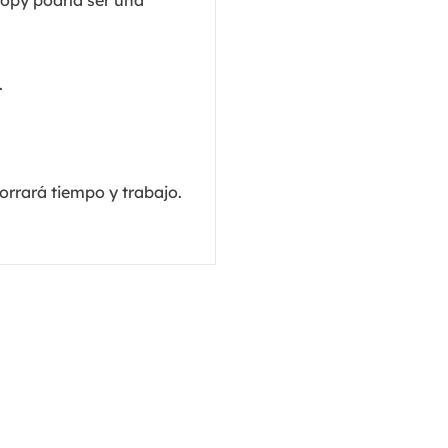
Copy podría ser una
MakeMyAudio
Grabador y convertidor de audio.
.
orrará tiempo y trabajo.