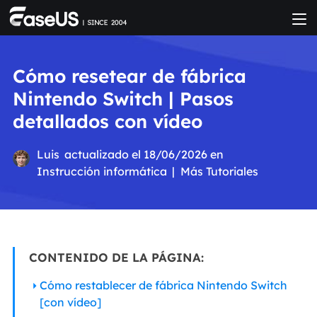
Cómo resetear de fábrica
Nintendo Switch | Pasos
detallados con vídeo
Luis
actualizado el 18/06/2026 en
Instrucción informática
|
Más Tutoriales
CONTENIDO DE LA PÁGINA:
Cómo restablecer de fábrica Nintendo Switch
[con vídeo]