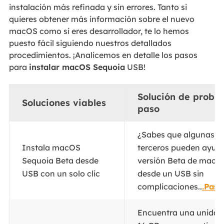
instalación más refinada y sin errores. Tanto si
quieres obtener más información sobre el nuevo
macOS como si eres desarrollador, te lo hemos
puesto fácil siguiendo nuestros detallados
procedimientos. ¡Analicemos en detalle los pasos
para
instalar macOS Sequoia
USB!
Solución de probl
Soluciones viables
paso
¿Sabes que algunas h
Instala macOS
terceros pueden ayudar
Sequoia Beta desde
versión Beta de macO
USB con un solo clic
desde un USB sin
complicaciones..
.Paso
Encuentra una unidad