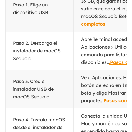
16 GB, que garantice 
Paso 1. Elige un
suficiente para el inst
dispositivo USB
macOS Sequoia Beta..
completos
Abre Terminal accedie
Paso 2. Descarga el
Aplicaciones > Utilidade
instalador de macOS
comando para listar lo
Sequoia
disponibles..
.Pasos co
Ve a Aplicaciones. Haz 
Paso 3. Crea el
botón derecho en Ins
instalador USB de
beta y elige Mostrar c
macOS Sequoia
paquete..
.Pasos comp
Conecta la unidad USB
Paso 4. Instala macOS
Mac y mantén pulsado
desde el instalador de
encendido hasta que v