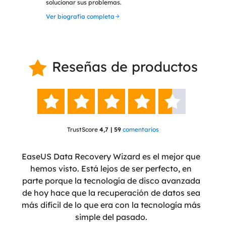
solucionar sus problemas.
Ver biografía completa
Reseñas de productos






TrustScore
4,7 | 59
comentarios
ente
EaseUS Data Recovery Wizard es el mejor que
Eas
eñado
hemos visto. Está lejos de ser perfecto, en
 ha
parte porque la tecnología de disco avanzada
pro
nte
de hoy hace que la recuperación de datos sea
tera
más difícil de lo que era con la tecnología más
simple del pasado.
recu