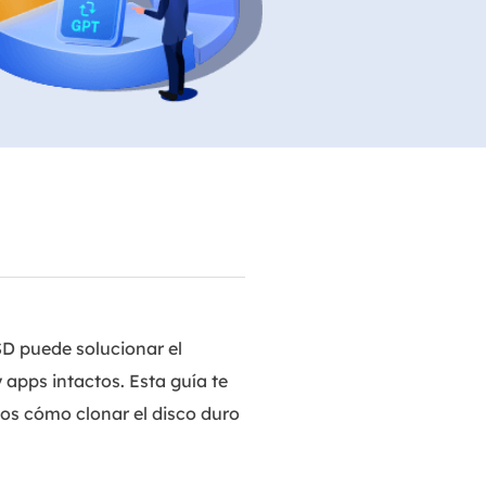
Video Editor
Editor de videos intuitivo.
 Manager
ue inteligente de Windows.
Video Downloader
Descargador de vídeo/audio online.
Video Converter
Convertidor de video y audio.
Herramientas de Audio
EaseUS VoiceWave
Modulador de voz en tiempo real.
SD puede solucionar el
Vocal Remover (Online)
Eliminador de voces online gratis.
 apps intactos. Esta guía te
os cómo clonar el disco duro
Ringtone Editor
Creador de tonos de llamada.