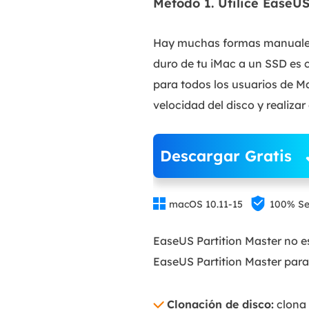
Método 1. Utilice EaseU
Hay muchas formas manuales d
duro de tu iMac a un SSD es
para todos los usuarios de Ma
velocidad del disco y realiza
Descargar Gratis


macOS 10.11-15
100% S
EaseUS Partition Master no es
EaseUS Partition Master par
Clonación de disco:
clona 