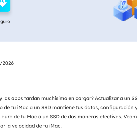
Exchange Recovery
Deploy
Restaurar & Reparar archivos EDB.
Desplieg
eguro
Partition Recovery
Recuperar particiones eliminadas o perdidas.
Email Recovery
Recuperar correo electrónico de Outlook.
6/2026
MS SQL Recovery
Recuperar bases de datos MS SQL.
 y las apps tardan muchísimo en cargar? Actualizar a un S
o de tu iMac a un SSD mantiene tus datos, configuración y
 duro de tu Mac a un SSD de dos maneras efectivas. Veam
r la velocidad de tu iMac.