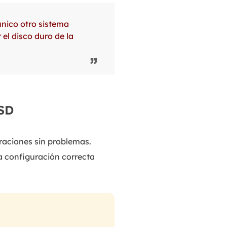
MakeMyAudio
Grabador y convertidor de audio.
único otro sistema
el disco duro de la
SSD
uraciones sin problemas.
a configuración correcta