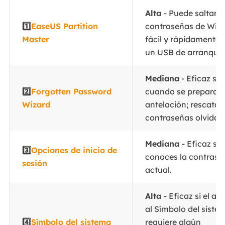
Alta
- Puede saltarse
1️⃣
EaseUS Partition
contraseñas de Win
Master
fácil y rápidamente 
un USB de arranque.
Mediana
- Eficaz sól
2️⃣
Forgotten Password
cuando se prepara 
Wizard
antelación; rescata 
contraseñas olvidad
Mediana
- Eficaz si
3️⃣
Opciones de inicio de
conoces la contrase
sesión
actual.
Alta
- Eficaz si el ac
al Símbolo del siste
4️⃣
Símbolo del sistema
requiere algún