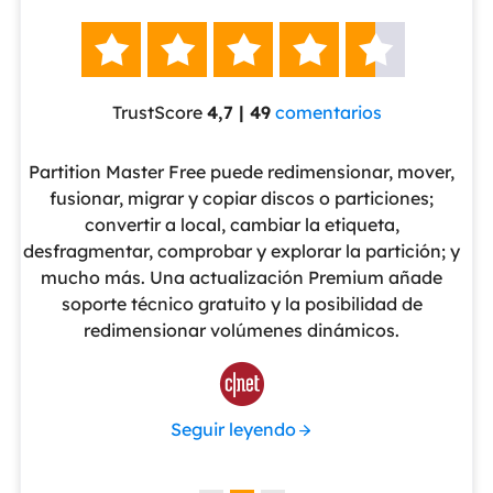





TrustScore
4,7 | 49
comentarios
eUS
Partition Master Free puede redimensionar, mover,
No
nte
fusionar, migrar y copiar discos o particiones;
al
convertir a local, cambiar la etiqueta,
pa
cho
desfragmentar, comprobar y explorar la partición; y
v
o
mucho más. Una actualización Premium añade
ue
soporte técnico gratuito y la posibilidad de
de
redimensionar volúmenes dinámicos.
de 

Seguir leyendo