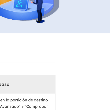
Video Editor
Editor de videos intuitivo.
 Manager
ue inteligente de Windows.
Video Downloader
Descargador de vídeo/audio online.
Video Converter
Convertidor de video y audio.
Herramientas de Audio
EaseUS VoiceWave
Modulador de voz en tiempo real.
Vocal Remover (Online)
paso
Eliminador de voces online gratis.
Ringtone Editor
en la partición de destino
Creador de tonos de llamada.
e "Avanzado" > "Comprobar