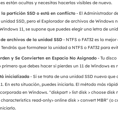
nes están ocultas y necesitas hacerlas visibles de nuevo.
 la partición SSD o está en conflicto
- El Administrador de
unidad SSD, pero el Explorador de archivos de Windows no
Windows 11, se supone que puedes elegir una letra de uni
 de archivos de la unidad SSD
- NTFS o FAT32 es la mejor
Tendrás que formatear la unidad a NTFS o FAT32 para evit
erden y Se Convierten en Espacio No Asignado
- Tu disco
o primero que debes hacer si pierdes un 11 de Windows es 
á inicializada
- Si se trata de una unidad SSD nueva que 
 En esta situación, puedes iniciarla. El método más rápido 
corporada en Windows. "diskpart > list disk > choose disk
characteristics read-only> online disk > convert MBR" (o co
niciarlo.