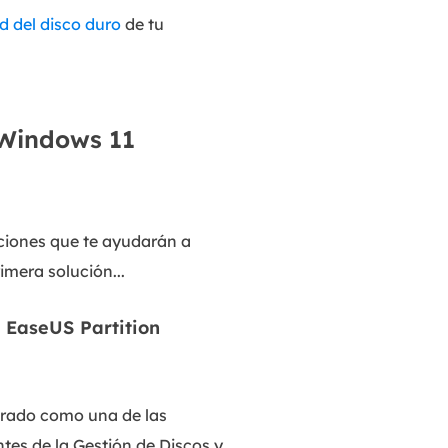
ud del disco duro
de tu
 Windows 11
ciones que te ayudarán a
mera solución...
 EaseUS Partition
derado como una de las
tes de la Gestión de Discos y