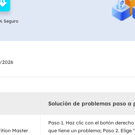
Exchange Recovery
Deploy
Restaurar & Reparar archivos EDB.
Desplieg
% Seguro
Partition Recovery
Recuperar particiones eliminadas o perdidas.
Email Recovery
Recuperar correo electrónico de Outlook.
6/2026
MS SQL Recovery
Recuperar bases de datos MS SQL.
Solución de problemas paso a 
Paso 1. Haz clic con el botón derecho 
ition Master
que tiene un problema; Paso 2. Elig