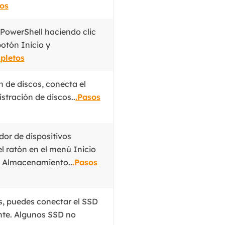
tos
MakeMyAudio
Grabador y convertidor de audio.
PowerShell haciendo clic
botón Inicio y
pletos
 de discos, conecta el
stración de discos..
.Pasos
dor de dispositivos
l ratón en el menú Inicio
el Almacenamiento..
.Pasos
s, puedes conectar el SSD
nte. Algunos SSD no