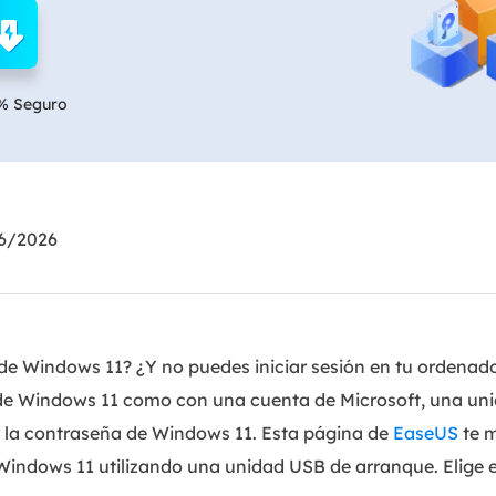
Exchange Recovery
Deploy
Restaurar & Reparar archivos EDB.
Desplieg
% Seguro
Partition Recovery
Recuperar particiones eliminadas o perdidas.
Email Recovery
Recuperar correo electrónico de Outlook.
06/2026
MS SQL Recovery
Recuperar bases de datos MS SQL.
e Windows 11? ¿Y no puedes iniciar sesión en tu ordenador?
 de Windows 11 como con una cuenta de Microsoft, una un
 la contraseña de Windows 11. Esta página de
EaseUS
te m
Windows 11 utilizando una unidad USB de arranque. Elige 