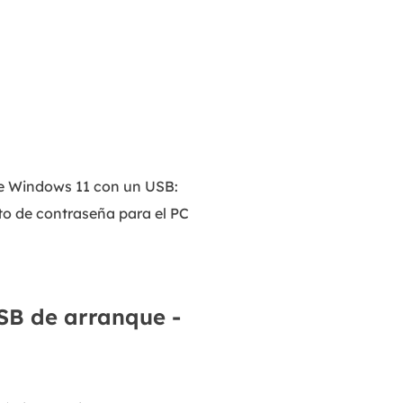
MakeMyAudio
Grabador y convertidor de audio.
de Windows 11 con un USB:
to de contraseña para el PC
SB de arranque -