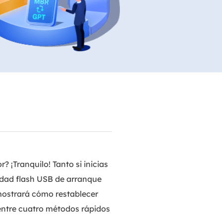
Video Editor
Editor de videos intuitivo.
 Manager
ue inteligente de Windows.
Video Downloader
Descargador de vídeo/audio online.
Video Converter
Convertidor de video y audio.
Herramientas de Audio
EaseUS VoiceWave
Modulador de voz en tiempo real.
Vocal Remover (Online)
 ¡Tranquilo! Tanto si inicias
Eliminador de voces online gratis.
idad flash USB de arranque
ostrará cómo restablecer
Ringtone Editor
Creador de tonos de llamada.
entre cuatro métodos rápidos