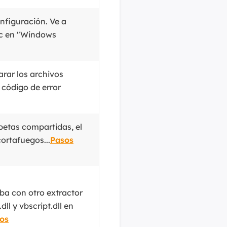
MakeMyAudio
Grabador y convertidor de audio.
onfiguración. Ve a
lic en "Windows
rar los archivos
 código de error
rpetas compartidas, el
cortafuegos...
Pasos
ba con otro extractor
dll y vbscript.dll en
os