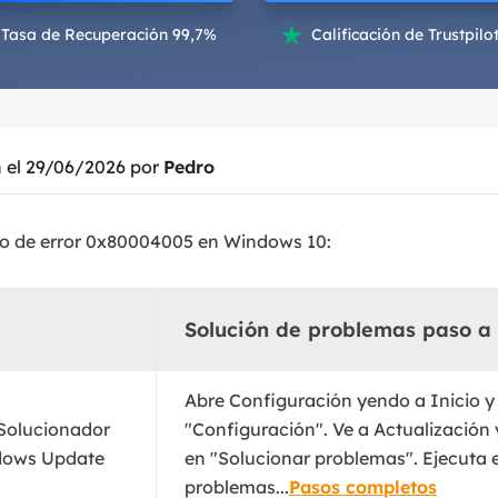
Tasa de Recuperación 99,7%
Calificación de Trustpilot

Exchange Recovery
Deploy
Restaurar & Reparar archivos EDB.
Desplieg
Partition Recovery
Recuperar particiones eliminadas o perdidas.
n el 29/06/2026 por
Pedro
Email Recovery
Recuperar correo electrónico de Outlook.
go de error 0x80004005 en Windows 10:
MS SQL Recovery
Recuperar bases de datos MS SQL.
Solución de problemas paso a
Abre Configuración yendo a Inicio 
 Solucionador
"Configuración". Ve a Actualización 
dows Update
en "Solucionar problemas". Ejecuta 
problemas...
Pasos completos