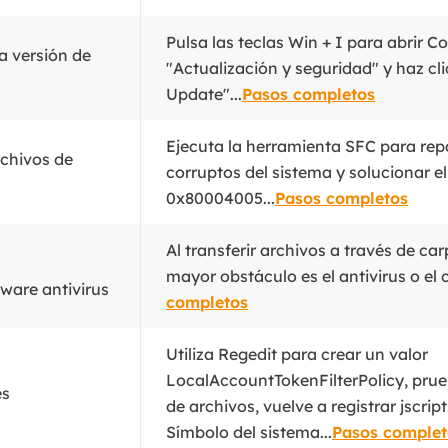
Pulsa las teclas Win + I para abrir C
la versión de
"Actualización y seguridad" y haz c
Update"...
Pasos completos
Ejecuta la herramienta SFC para repa
rchivos de
corruptos del sistema y solucionar el
0x80004005...
Pasos completos
Al transferir archivos a través de ca
mayor obstáculo es el antivirus o el 
ware antivirus
completos
Utiliza Regedit para crear un valor
LocalAccountTokenFilterPolicy, prue
es
de archivos, vuelve a registrar jscript.
Símbolo del sistema...
Pasos complet