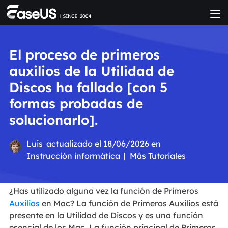
El proceso de primeros
auxilios de la Utilidad de
Discos ha fallado [con 5
formas probadas de
solucionarlo].
Luis
actualizado el 18/06/2026 en
Instrucción informática
|
Más Tutoriales
¿Has utilizado alguna vez la función de Primeros
Auxilios
en Mac? La función de Primeros Auxilios está
presente en la Utilidad de Discos y es una función
esencial de los Mac. La función principal de Primeros