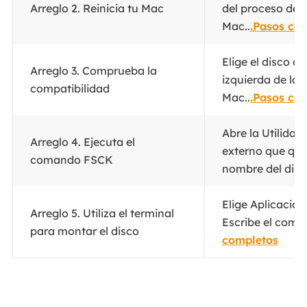
Arreglo 2. Reinicia tu Mac
del proceso de P
Mac..
.Pasos co
Elige el disco d
Arreglo 3. Comprueba la
izquierda de la 
compatibilidad
Mac..
.Pasos co
Abre la Utilidad 
Arreglo 4. Ejecuta el
externo que qui
comando FSCK
nombre del dispo
Elige Aplicacion
Arreglo 5. Utiliza el terminal
Escribe el coma
para montar el disco
completos