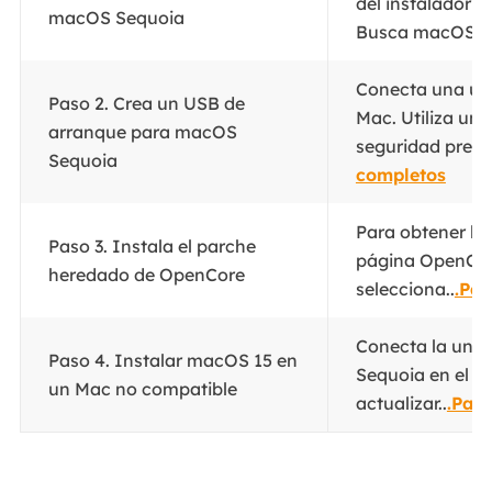
del instalador 
macOS Sequoia
Busca macOS..
Conecta una uni
Paso 2. Crea un USB de
Mac. Utiliza un
arranque para macOS
seguridad previa
Sequoia
completos
Para obtener la 
Paso 3. Instala el parche
página OpenCor
heredado de OpenCore
selecciona..
.Pa
Conecta la uni
Paso 4. Instalar macOS 15 en
Sequoia en el M
un Mac no compatible
actualizar..
.Pas