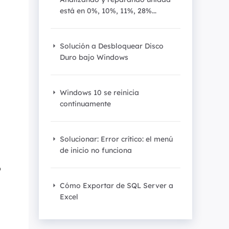
Video Editor
está en 0%, 10%, 11%, 28%...
Editor de videos intuitivo.
 Manager
ue inteligente de Windows.
Video Downloader
Solución a Desbloquear Disco
Descargador de vídeo/audio online.
Duro bajo Windows
Video Converter
Convertidor de video y audio.
Windows 10 se reinicia
continuamente
Herramientas de Audio
EaseUS VoiceWave
Solucionar: Error crítico: el menú
Modulador de voz en tiempo real.
de inicio no funciona
Vocal Remover (Online)
o
Eliminador de voces online gratis.
Cómo Exportar de SQL Server a
Excel
Ringtone Editor
Creador de tonos de llamada.