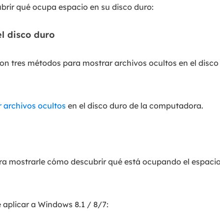
brir qué ocupa espacio en su disco duro:
Exchange Recovery
Deploy
Restaurar & Reparar archivos EDB.
Desplieg
el disco duro
Partition Recovery
 tres métodos para mostrar archivos ocultos en el disco
Recuperar particiones eliminadas o perdidas.
Email Recovery
Recuperar correo electrónico de Outlook.
 archivos ocultos
en el disco duro de la computadora.
MS SQL Recovery
Recuperar bases de datos MS SQL.
 mostrarle cómo descubrir qué está ocupando el espaci
aplicar a Windows 8.1 / 8/7: