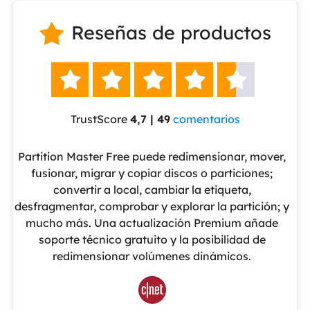
Reseñas de productos






TrustScore
4,7 | 49
comentarios
eUS
Partition Master Free puede redimensionar, mover,
No
nte
fusionar, migrar y copiar discos o particiones;
al
convertir a local, cambiar la etiqueta,
pa
cho
desfragmentar, comprobar y explorar la partición; y
v
o
mucho más. Una actualización Premium añade
ue
soporte técnico gratuito y la posibilidad de
de
redimensionar volúmenes dinámicos.
de 
