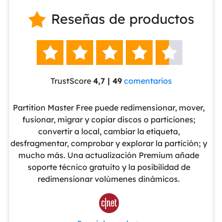
Reseñas de productos






TrustScore
4,7 | 49
comentarios
eUS
Partition Master Free puede redimensionar, mover,
No
nte
fusionar, migrar y copiar discos o particiones;
al
convertir a local, cambiar la etiqueta,
pa
cho
desfragmentar, comprobar y explorar la partición; y
v
o
mucho más. Una actualización Premium añade
ue
soporte técnico gratuito y la posibilidad de
de
redimensionar volúmenes dinámicos.
de 
