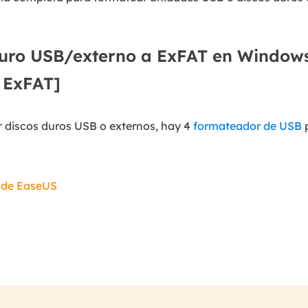
uro USB/externo a ExFAT en Windows
 ExFAT]
 discos duros USB o externos, hay 4
formateador de USB
p
 de EaseUS