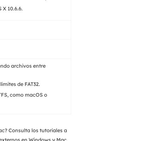
X 10.6.6.
endo archivos entre
ímites de FAT32.
 NTFS, como macOS o
? Consulta los tutoriales a
 externos en Windows y Mac.