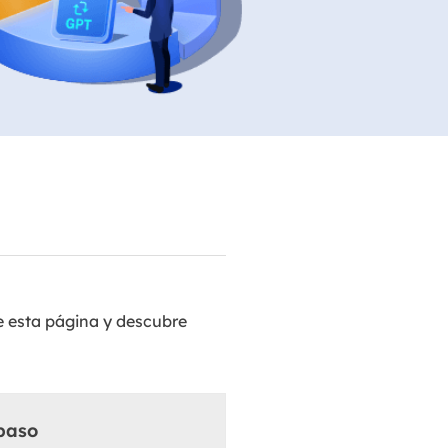
Video Editor
Editor de videos intuitivo.
 Manager
ue inteligente de Windows.
Video Downloader
Descargador de vídeo/audio online.
Video Converter
Convertidor de video y audio.
Herramientas de Audio
EaseUS VoiceWave
Modulador de voz en tiempo real.
 esta página y descubre
Vocal Remover (Online)
Eliminador de voces online gratis.
Ringtone Editor
Creador de tonos de llamada.
paso