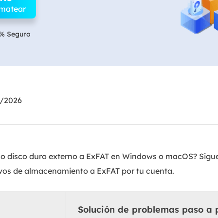
rmatear
Exchange Recovery
Deploy
Restaurar & Reparar archivos EDB.
Desplieg
% Seguro
Partition Recovery
Recuperar particiones eliminadas o perdidas.
Email Recovery
Recuperar correo electrónico de Outlook.
6/2026
MS SQL Recovery
Recuperar bases de datos MS SQL.
 o disco duro externo a ExFAT en Windows o macOS? Sigue
ivos de almacenamiento a ExFAT por tu cuenta.
Solución de problemas paso a 