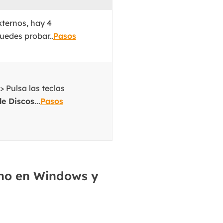
MakeMyAudio
Grabador y convertidor de audio.
ternos, hay 4
uedes probar..
Pasos
 Pulsa las teclas
de Discos
...
Pasos
rno en Windows y