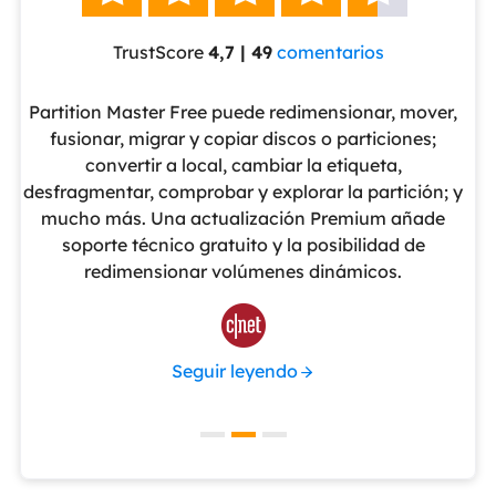
TrustScore
4,7 | 49
comentarios
eUS
Partition Master Free puede redimensionar, mover,
No
nte
fusionar, migrar y copiar discos o particiones;
al
convertir a local, cambiar la etiqueta,
pa
cho
desfragmentar, comprobar y explorar la partición; y
v
o
mucho más. Una actualización Premium añade
ue
soporte técnico gratuito y la posibilidad de
de
redimensionar volúmenes dinámicos.
de 

Seguir leyendo