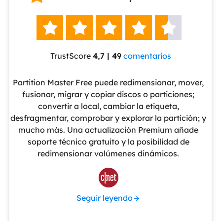





TrustScore
4,7 | 49
comentarios
eUS
Partition Master Free puede redimensionar, mover,
No
nte
fusionar, migrar y copiar discos o particiones;
al
convertir a local, cambiar la etiqueta,
pa
cho
desfragmentar, comprobar y explorar la partición; y
v
o
mucho más. Una actualización Premium añade
ue
soporte técnico gratuito y la posibilidad de
de
redimensionar volúmenes dinámicos.
de 

Seguir leyendo