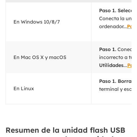
Paso 1. Selecci
Conecta la unid
En Windows 10/8/7
ordenador...
Pas
Paso 1.
Conecta 
En Mac OS X y macOS
incorrecto a tu
Utilidades
...
Pas
Paso 1. Borra t
En Linux
terminal y escr
Resumen de la unidad flash USB