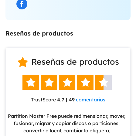
Reseñas de productos
Reseñas de productos






TrustScore
4,7 | 49
comentarios
eUS
Partition Master Free puede redimensionar, mover,
No
nte
fusionar, migrar y copiar discos o particiones;
al
convertir a local, cambiar la etiqueta,
pa