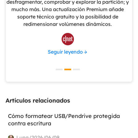
cho
desfragmentar, comprobar y explorar la partición; y
v
o
mucho más. Una actualización Premium añade
ue
soporte técnico gratuito y la posibilidad de
de
redimensionar volúmenes dinámicos.
de 

Seguir leyendo
Artículos relacionados
Cómo formatear USB/Pendrive protegida
contra escritura
Luna/2026/06/09