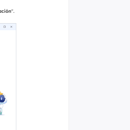
ación
".