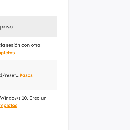
 paso
icia sesión con otra
pletos
/reset...
Pasos
 Windows 10. Crea un
mpletos