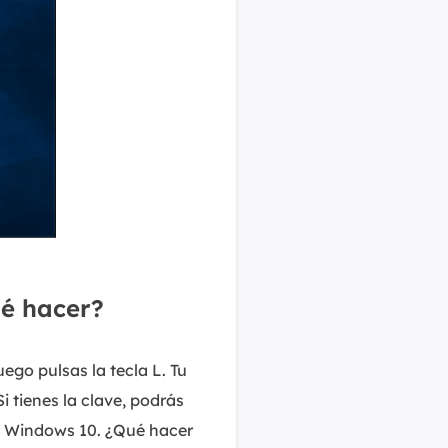
MakeMyAudio
Grabador y convertidor de audio.
ué hacer?
ego pulsas la tecla L. Tu
 tienes la clave, podrás
en Windows 10. ¿Qué hacer