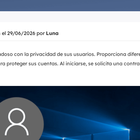
Exchange Recovery
Deploy
Restaurar & Reparar archivos EDB.
Desplieg
n el 29/06/2026 por
Luna
Partition Recovery
Recuperar particiones eliminadas o perdidas.
oso con la privacidad de sus usuarios. Proporciona difer
Email Recovery
Recuperar correo electrónico de Outlook.
ra proteger sus cuentas. Al iniciarse, se solicita una contr
MS SQL Recovery
Recuperar bases de datos MS SQL.