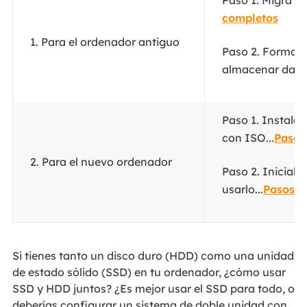
Paso 1. Migra el
completos
1. Para el ordenador antiguo
Paso 2. Formate
almacenar datos
Paso 1. Instala
con ISO...
Pasos
2. Para el nuevo ordenador
Paso 2. Iniciali
usarlo...
Pasos c
Si tienes tanto un disco duro (HDD) como una unidad
de estado sólido (SSD) en tu ordenador, ¿cómo usar
SSD y HDD juntos? ¿Es mejor usar el SSD para todo, o
deberías configurar un sistema de doble unidad con