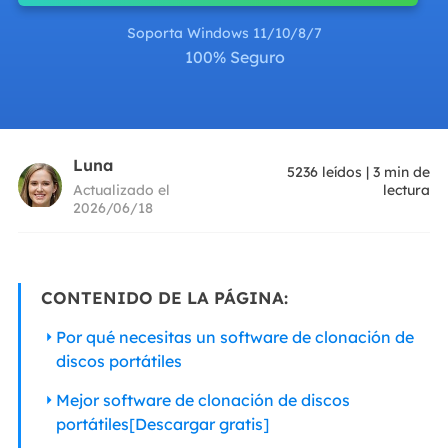
Soporta Windows 11/10/8/7
100% Seguro
Luna
5236
leídos
|
3
min de
Actualizado el
lectura
2026/06/18
CONTENIDO DE LA PÁGINA:
Por qué necesitas un software de clonación de
discos portátiles
Mejor software de clonación de discos
portátiles[Descargar gratis]