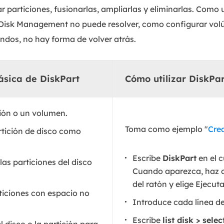
 particiones, fusionarlas, ampliarlas y eliminarlas. Como u
Disk Management no puede resolver, como configurar volú
ndos, no hay forma de volver atrás.
sica de DiskPart
Cómo utilizar DiskPar
ción o un volumen.
Toma como ejemplo "
Cre
rtición de disco como
Escribe
DiskPart
en el 
las particiones del disco
Cuando aparezca, haz c
del ratón y elige Ejecu
ticiones con espacio no
Introduce cada línea d
Escribe
list disk > sele