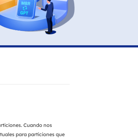
Video Editor
Editor de videos intuitivo.
 Manager
ue inteligente de Windows.
Video Downloader
Descargador de vídeo/audio online.
Video Converter
Convertidor de video y audio.
Herramientas de Audio
EaseUS VoiceWave
Modulador de voz en tiempo real.
Vocal Remover (Online)
Eliminador de voces online gratis.
Ringtone Editor
articiones. Cuando nos
Creador de tonos de llamada.
tuales para particiones que