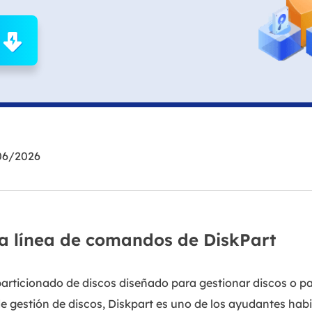
Exchange Recovery
Deploy
Restaurar & Reparar archivos EDB.
Desplieg
Partition Recovery
Recuperar particiones eliminadas o perdidas.
Email Recovery
Recuperar correo electrónico de Outlook.
06/2026
MS SQL Recovery
Recuperar bases de datos MS SQL.
la línea de comandos de DiskPart
articionado de discos diseñado para gestionar discos o p
 gestión de discos, Diskpart es uno de los ayudantes habi