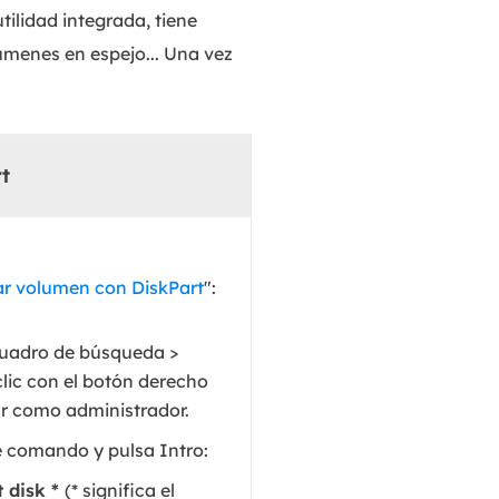
MakeMyAudio
tilidad integrada, tiene
Grabador y convertidor de audio.
menes en espejo... Una vez
t
ar volumen con DiskPart
":
cuadro de búsqueda >
lic con el botón derecho
tar como administrador.
e comando y pulsa Intro:
ct disk *
(* significa el