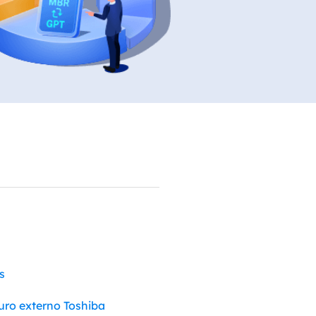
Video Editor
Editor de videos intuitivo.
 Manager
ue inteligente de Windows.
Video Downloader
Descargador de vídeo/audio online.
Video Converter
Convertidor de video y audio.
Herramientas de Audio
EaseUS VoiceWave
Modulador de voz en tiempo real.
Vocal Remover (Online)
Eliminador de voces online gratis.
s
Ringtone Editor
Creador de tonos de llamada.
uro externo Toshiba