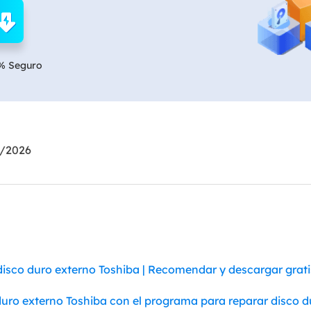
Exchange Recovery
Deploy
Restaurar & Reparar archivos EDB.
Desplieg
% Seguro
Partition Recovery
Recuperar particiones eliminadas o perdidas.
Email Recovery
Recuperar correo electrónico de Outlook.
6/2026
MS SQL Recovery
Recuperar bases de datos MS SQL.
isco duro externo Toshiba | Recomendar y descargar grati
uro externo Toshiba con el programa para reparar disco d