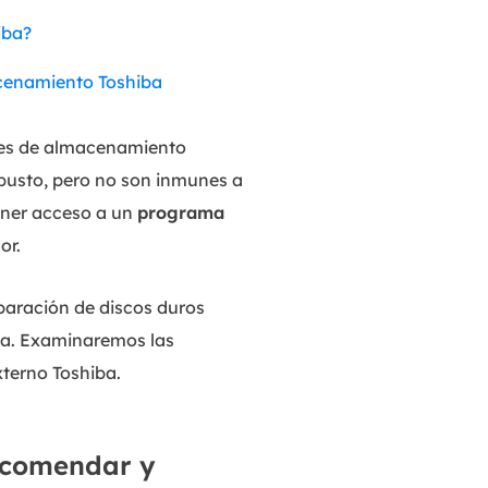
MakeMyAudio
iba?
Grabador y convertidor de audio.
acenamiento Toshiba
ones de almacenamiento
obusto, pero no son inmunes a
tener acceso a un
programa
or.
paración de discos duros
za. Examinaremos las
xterno Toshiba.
Recomendar y