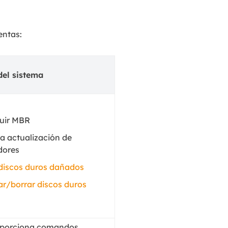
entas:
del sistema
uir MBR
la actualización de
dores
discos duros dañados
r/borrar discos duros
oporciona comandos