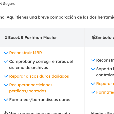
% Seguro
tema. Aquí tienes una breve comparación de las dos herrami
🏅EaseUS Partition Master
🥈Símbolo 
Reconstruir MBR
Reconstr
Comprobar y corregir errores del
sistema de archivos
Soporta 
controla
Reparar discos duros dañados
Reparar 
Recuperar particiones
perdidas/borradas
Formatea
Formatear/borrar discos duros
👍Alta
- proporciona un completo
Medio
- Pr