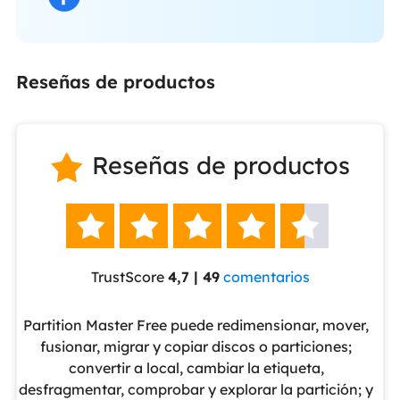
Reseñas de productos
Reseñas de productos






TrustScore
4,7 | 49
comentarios
eUS
Partition Master Free puede redimensionar, mover,
No
nte
fusionar, migrar y copiar discos o particiones;
al
convertir a local, cambiar la etiqueta,
pa
cho
desfragmentar, comprobar y explorar la partición; y
v