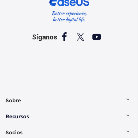



Síganos
Sobre
Empresa
Recursos
Contactar con EaseUS
Recuperación de Datos PC
Socios